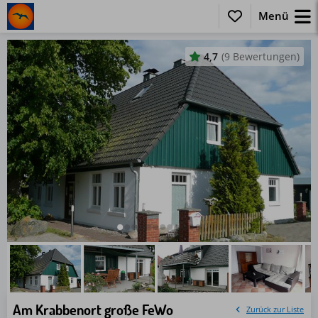
Menü
4,7
(9 Bewertungen)
Am Krabbenort große FeWo
Zurück zur Liste