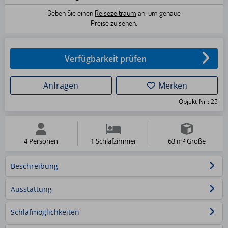
Geben Sie einen
Reisezeitraum
an, um genaue
Preise zu sehen.
Verfügbarkeit prüfen
Anfragen
Merken
Objekt-Nr.: 25
4 Personen
1 Schlafzimmer
63 m² Größe
1/12
2/12
3/12
4/12
5/12
Beschreibung
6/12
7/12
8/12
9/12
10/12
11/12
12/12
Ausstattung
Schlafmöglichkeiten