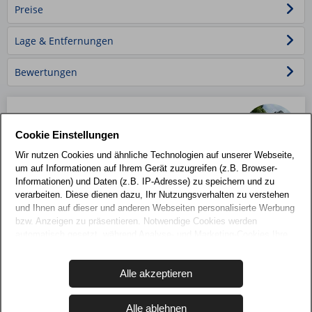
Preise
Lage & Entfernungen
Bewertungen
Ihr Ansprechpartner
Ellen Wagner
Cookie Einstellungen
Telefon: 038233 70850
Wir nutzen Cookies und ähnliche Technologien auf unserer Webseite,
um auf Informationen auf Ihrem Gerät zuzugreifen (z.B. Browser-
Informationen) und Daten (z.B. IP-Adresse) zu speichern und zu
Buchungszeitraum
Datum löschen
verarbeiten. Diese dienen dazu, Ihr Nutzungsverhalten zu verstehen
und Ihnen auf dieser und anderen Webseiten personalisierte Werbung
bzw. Anzeigen zu präsentieren. Notwendige Cookies werden
automatisch gesetzt, während Analyse- und Marketing-Cookies Ihre
Zustimmung erfordern und auch außerhalb der EU/EWR, z.B. in den
USA, verarbeitet werden, wo Ihre Daten nicht mit den gleichen
Alle akzeptieren
Datenschutzstandards geschützt sind wie in der EU.
Wir nutzen Cookies auf unserer Website. Einige von ihnen sind
Alle ablehnen
essenziell, während andere uns helfen, diese Website und Ihre